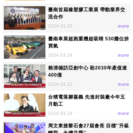
臺南首屆橡塑膠工業展 帶動業界交
流合作
2024.03.25
more
臺南車展超跑重機超吸睛 530攤位拚
買氣
2024.03.24
more
賴清德訪亞創中心 盼2030年產值達
400億
2024.03.22
more
台積電落腳嘉義 先進封裝廠今年五
月動工
2024.03.18
more
周文東接磐石會27屆會長 目標''升級
轉型、永續共榮''