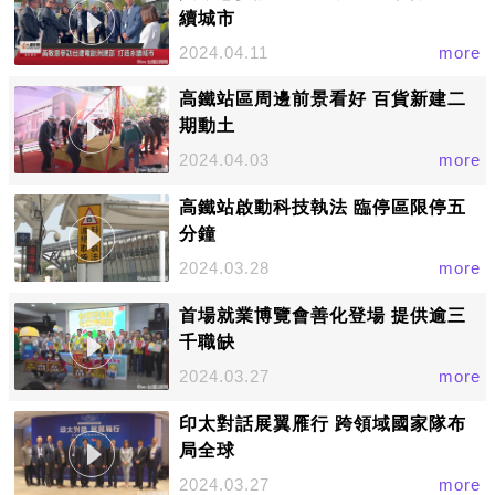
續城市
2024.04.11
more
高鐵站區周邊前景看好 百貨新建二
期動土
2024.04.03
more
高鐵站啟動科技執法 臨停區限停五
分鐘
2024.03.28
more
首場就業博覽會善化登場 提供逾三
千職缺
2024.03.27
more
印太對話展翼雁行 跨領域國家隊布
局全球
2024.03.27
more