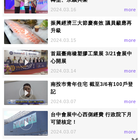
2024.03.16
more
振興經濟三大節慶奏效 議員籲應再
升級
2024.03.15
more
首屆臺南橡塑膠工業展 3/21會展中
心開展
2024.03.14
more
南投巿青年住宅 截至3/6有100戶登
記
2024.03.07
more
台中會展中心西側經費 行政院下月
可望核定！
2024.03.07
more