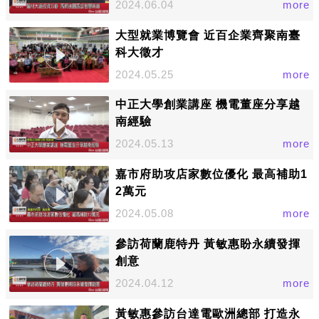
2024.06.04
more
大型就業博覽會 近百企業齊聚南臺
科大徵才
2024.05.25
more
中正大學創業講座 機電董座分享越
南經驗
2024.05.13
more
嘉市府助攻店家數位優化 最高補助1
2萬元
2024.05.08
more
參訪荷蘭鹿特丹 黃敏惠盼永續發揮
創意
2024.04.12
more
黃敏惠參訪台達電歐洲總部 打造永