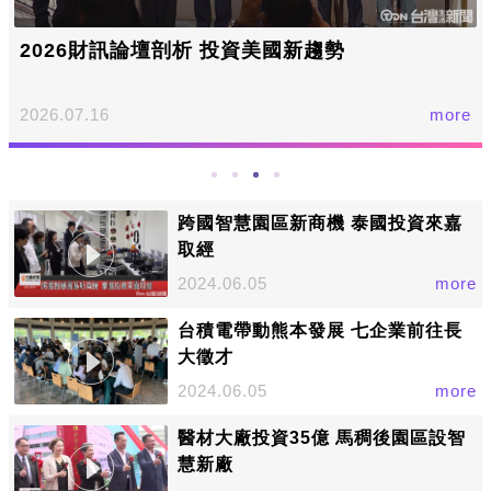
2026財訊論壇剖析 投資美國新趨勢
2026.07.16
more
跨國智慧園區新商機 泰國投資來嘉
取經
2024.06.05
more
台積電帶動熊本發展 七企業前往長
大徵才
2024.06.05
more
醫材大廠投資35億 馬稠後園區設智
慧新廠