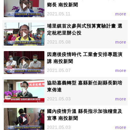
鄉長 南投新聞
2021.05.11
more
埔里鎮首次參與式預算實驗計畫 選
定枇杷里辦公投
2021.05.08
more
因應後疫情時代 工業會安排專題演
講 南投新聞
2021.05.07
more
協助嘉義轉型 嘉縣新任副縣長劉培
東佈達
2021.05.03
more
國內疫情升溫 縣長指示加強稽查及
宣導 南投新聞
2021.05.03
more