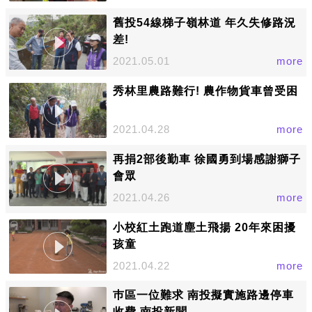
舊投54線梯子嶺林道 年久失修路況
差!
2021.05.01
more
秀林里農路難行! 農作物貨車曾受困
2021.04.28
more
再捐2部後勤車 徐國勇到場感謝獅子
會眾
2021.04.26
more
小校紅土跑道塵土飛揚 20年來困擾
孩童
2021.04.22
more
巿區一位難求 南投擬實施路邊停車
收費 南投新聞