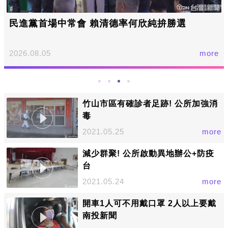
民進黨首場中常會 賴清德率何欣純拚勝選
2026.08.05
more
竹山市區有確診者足跡! 公所加強消
毒
2021.05.25
more
減少群聚! 公所啟動異地辦公+防疫
台
2021.05.24
more
開車1人可不用戴口罩 2人以上要戴
南投新聞