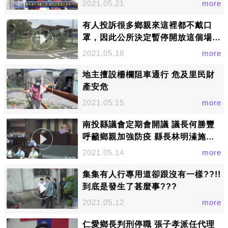
2021.05.21
more
有人投訴很多鄉親來這裡都不戴口
罩，因此公所決定暫停開放這個場所
了.....
2021.05.18
more
地主擅設柵欄阻車通行 危及里民財
產安危
2021.05.15
more
南投縣議會定期會開議 議長何勝豐
呼籲鄉親加強防疫 縣長林明溱施政
總報告
2021.05.14
more
集集有人行專用道卻跟沒有一樣??!!
到底是發生了甚麼事???
2021.05.12
more
仁愛鄉長判刑停職 張子孝派任代理