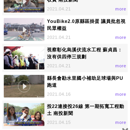
2021.04.21
more
YouBike2.0原縣區掛蛋 議員批忽視
民眾權益
2021.04.21
more
視察彰化烏溪伏流水工程 蘇貞昌：
沒有供四停三規劃
2021.04.21
more
縣長會勘水里國小補助足球場與PU
跑道
2021.04.16
more
投22連接投26線 第一期拓寬工程動
土 南投新聞
2021.04.15
more