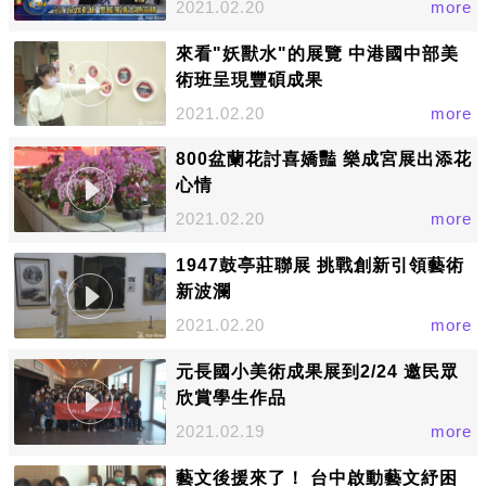
2021.02.20
more
來看"妖獸水"的展覽 中港國中部美
術班呈現豐碩成果
2021.02.20
more
800盆蘭花討喜嬌豔 樂成宮展出添花
心情
2021.02.20
more
1947鼓亭莊聯展 挑戰創新引領藝術
新波瀾
2021.02.20
more
元長國小美術成果展到2/24 邀民眾
欣賞學生作品
2021.02.19
more
藝文後援來了！ 台中啟動藝文紓困