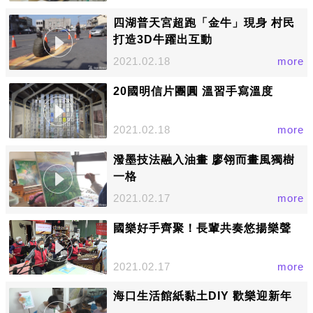
四湖普天宮超跑「金牛」現身 村民
打造3D牛躍出互動
2021.02.18
more
20國明信片團圓 溫習手寫溫度
2021.02.18
more
潑墨技法融入油畫 廖翎而畫風獨樹
一格
2021.02.17
more
國樂好手齊聚！長輩共奏悠揚樂聲
2021.02.17
more
海口生活館紙黏土DIY 歡樂迎新年