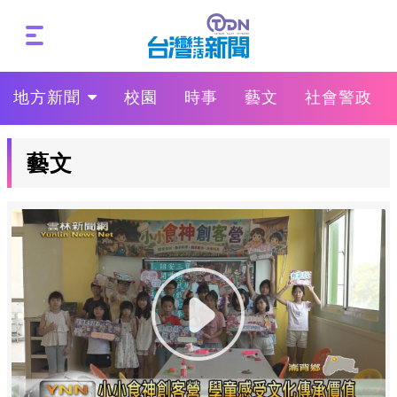
地方新聞
校園
時事
藝文
社會警政
藝文