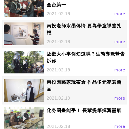
全台第一
2021.02.19
more
南投老師水墨傳情 要為學童導覽扎
根
2021.02.19
more
故鄉大小事你知道嗎？生態導覽營告
訴你
2021.02.19
more
南投陶藝家玩茶倉 作品多元宛若藝
品
2021.02.19
more
化身國畫能手！ 長輩提筆揮灑墨氣
2021.02.18
more