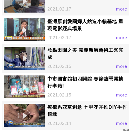
2021.02.17
more
臺灣原創愛國婦人館造小貓基地 重
現電影經典場景
2021.02.17
more
妝點田園之美 嘉義新港藝術工寮完
成
2021.02.15
more
中市圖書館初四開館 春節熱鬧開抽
行李箱!
2021.02.15
more
療癒系花草創意 七甲花卉推DIY手作
植栽
2021.02.14
more