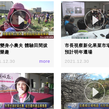
變身小農夫 體驗田間拔
市長視察新化果菜市
樂趣
預計明年遷場
1.12.30
more
2021.12.30