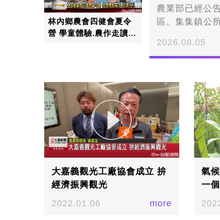
農業部已經公
區。集集鎮公
林內鄉農會四健會夏令
營 學童體驗.農作走讀水
作業程序，且蜂
2026.08.05
利
集集鎮公所農
少，因此經過
現金救助辦法
顯的減少/記者
因為乾旱造成
意申請期限趕
率就要達到20
蜂群損失率達2
經課提出申請/
大嘉義觀光工廠協會成立 拚
氣候
經濟振興觀光
一個
2022.01.06
more
202