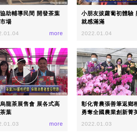
協助輔導民間 開發茶葉
小朋友拔蘿蔔初體驗 
市場
就感滿滿
2.01.04
more
2022.01.04
烏龍茶展售會 展各式高
彰化青農張善筆返鄉
茶葉
勇奪全國農業創新菁
大賽季軍
2.01.03
more
2022.01.03