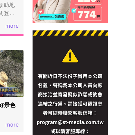
救助地
及登錄
資料至
more
顯的減
然災害
量有明
1至2月
料，留
群損失
助。▲
公所農
好景色
more