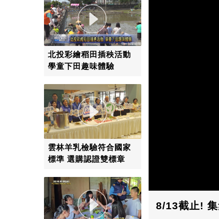
北投彩繪稻田插秧活動
學童下田趣味體驗
雲林羊乳檢驗符合國家
標準 選購認證雙標章
8/13截止