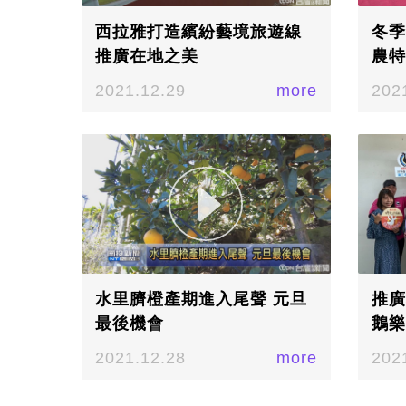
西拉雅打造繽紛藝境旅遊線
冬季
推廣在地之美
農特
2021.12.29
more
202
水里臍橙產期進入尾聲 元旦
推廣
最後機會
鵝樂
2021.12.28
more
202