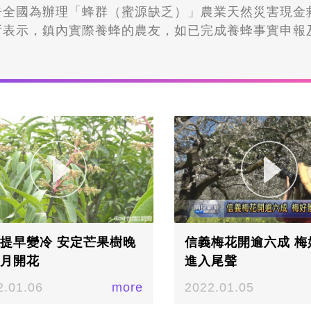
告全國為辦理「蜂群（蜜源缺乏）」農業天然災害現金
所表示，鎮內實際養蜂的農友，如已完成養蜂事實申報
群損失率達20%以上，請趕在１３號之前，備妥相關
經課提出申請。受到氣候影響，今年蜜蜂的產蜜量有明
立委游顥聽取蜂農的陳情後，特別向農業部提出農業天
，提供蜂農來申請。▲受到氣候影響，今年蜜蜂的產蜜
金芸亘攝集集鎮公所表示，鎮內農友的蜂群若因115年
產蜜減少來產生損失，請養蜂農友就趕緊準備好相關資
緊前來公所辦理救助。主辦單位也提醒農民，你養的蜂
%以上，沒有達到20%就無法提供一箱550元的現金救
0%以上，請趕在8/13號之前，備妥相關資料至集集鎮
記者金芸亘攝
提早變冷 安定芒果樹晚
信義梅花開逾六成 梅
月開花
進入尾聲
2.01.06
more
2022.01.05