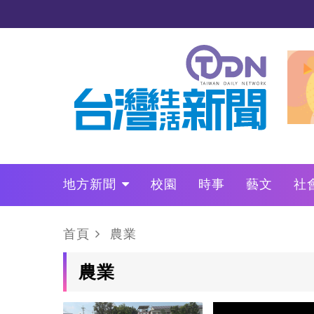
地方新聞
校園
時事
藝文
社
政治
財經
LO叩敲敲門
首頁
農業
農業