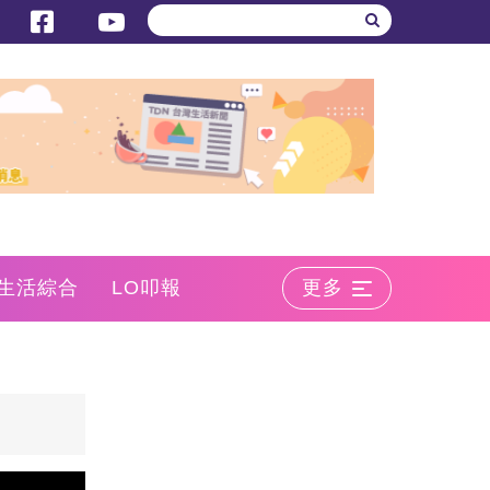
生活綜合
LO叩報
更多