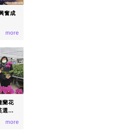
興奮成
more
種蘭花
英選拔
more