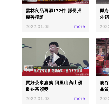
雲林良品再添172件 縣長張
縣府
麗善授證
外銷
2022.01.05
more
202
買好茶來嘉義 阿里山高山優
鹿谷
良冬茶頒獎
品質
2022.01.03
more
202