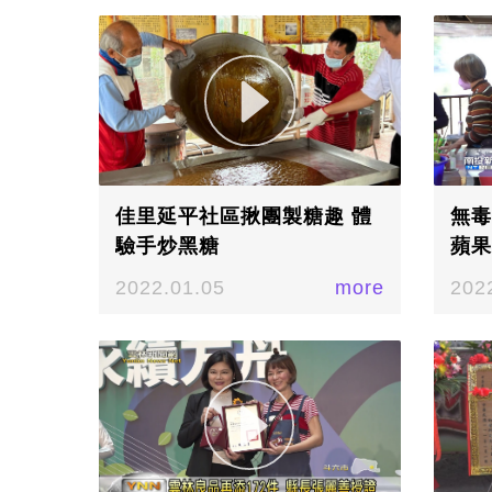
佳里延平社區揪團製糖趣 體
無毒
驗手炒黑糖
蘋果
2022.01.05
more
202