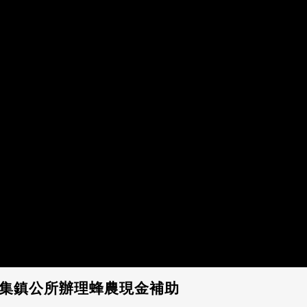
! 集集鎮公所辦理蜂農現金補助