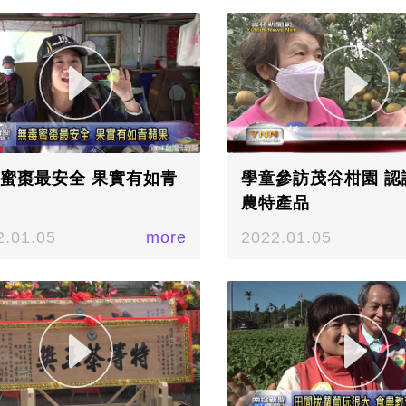
蜜棗最安全 果實有如青
學童參訪茂谷柑園 認
農特產品
2.01.05
more
2022.01.05