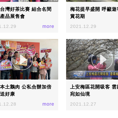
台灣好茶比賽 結合名間
梅花提早盛開 呼籲遊
產品展售會
賞花期
1.12.29
more
2021.12.29
本土鵝肉 公私合辦加倍
上安梅區花開吸客 雲
送好康
宛如仙境
1.12.28
more
2021.12.27