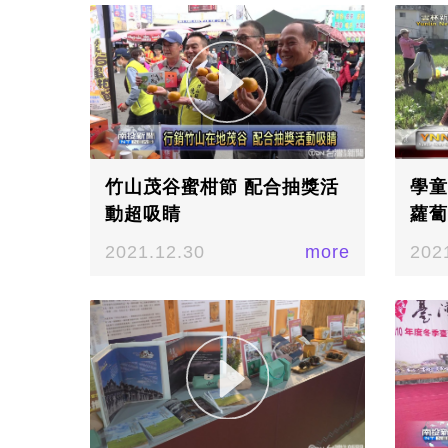
竹山茂谷蜜柑節 配合抽獎活
學童
動超吸睛
蘿蔔
2021.12.30
more
202