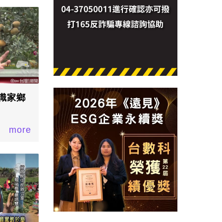
識家鄉
more