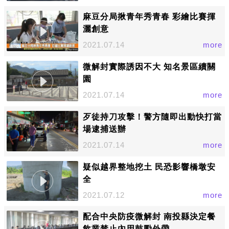
麻豆分局揪青年秀青春 彩繪比賽揮
灑創意
2021.07.14
more
微解封實際誘因不大 知名景區續關
園
2021.07.14
more
歹徒持刀攻擊！警方隨即出動快打當
場逮捕送辦
2021.07.14
more
疑似越界整地挖土 民恐影響橋墩安
全
2021.07.12
more
配合中央防疫微解封 南投縣決定餐
飲業禁止內用鼓勵外帶