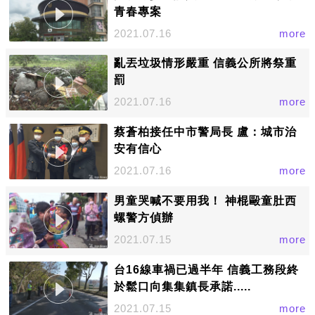
青春專案
2021.07.16
more
亂丟垃圾情形嚴重 信義公所將祭重
罰
2021.07.16
more
蔡蒼柏接任中市警局長 盧：城市治
安有信心
2021.07.16
more
男童哭喊不要用我！ 神棍毆童肚西
螺警方偵辦
2021.07.15
more
台16線車禍已過半年 信義工務段終
於鬆口向集集鎮長承諾.....
2021.07.15
more