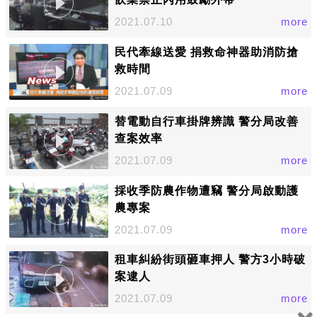
2021.07.10
more
民代牽線送愛 捐救命神器助消防搶
救時間
2021.07.09
more
替電動自行車掛牌辨識 警分局改善
查案效率
2021.07.09
more
採收季防農作物遭竊 警分局啟動護
農專案
2021.07.09
more
租車糾紛街頭砸車押人 警方3小時破
案逮人
2021.07.09
more