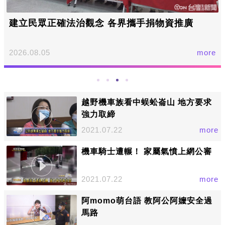
建立民眾正確法治觀念 各界攜手捐物資推廣
2026.08.05
more
越野機車族看中蜈蚣崙山 地方要求
強力取締
2021.07.22
more
機車騎士遭輾！ 家屬氣憤上網公審
2021.07.22
more
阿momo萌台語 教阿公阿嬤安全過
馬路