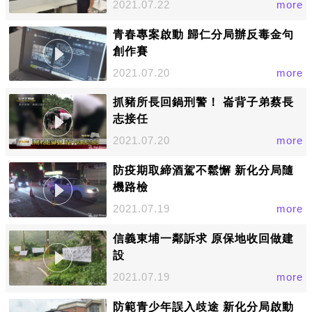
2021.07.22
more
青春專案啟動 歸仁分局辦反毒金句
創作賽
2021.07.20
more
抓豬所長回鍋刑警！ 崙背子弟蔡長
志接任
2021.07.20
more
防疫期取締酒駕不鬆懈 新化分局隨
機路檢
2021.07.19
more
信義東埔一鄰訴求 原保地收回做建
設
2021.07.19
more
防範青少年誤入歧途 新化分局啟動